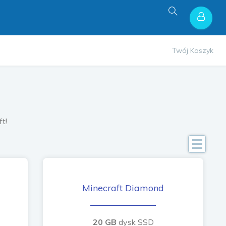
Twój Koszyk
t!
Minecraft Diamond
t
e
20 GB
dysk SSD