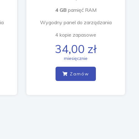
4 GB
pamięć RAM
o
ia
Wygodny panel do zarządzania
r
i
4 kopie zapasowe
e
34,00 zł
miesięcznie
Zamów
k
c
j
e