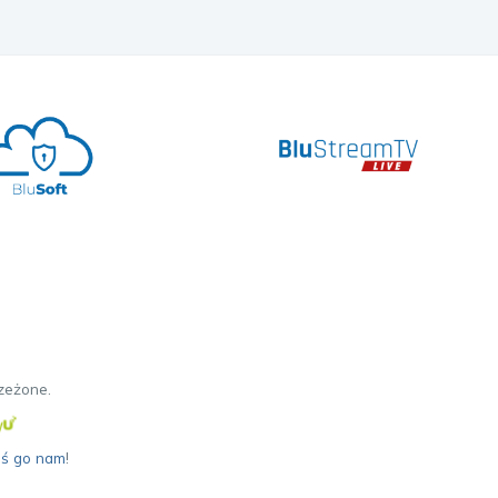
zeżone.
oś go nam
!