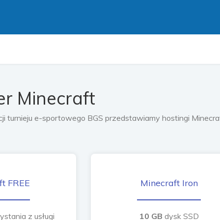
k
er Minecraft
cji turnieju e-sportowego BGS przedstawiamy hostingi Minecraf
ft FREE
Minecraft Iron
tania z usługi
10 GB
dysk SSD