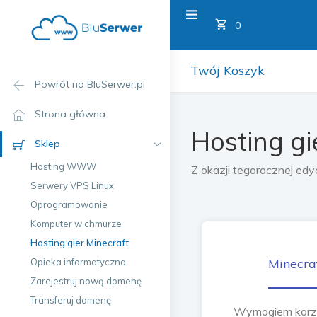
Twój Koszy
0
Twój Koszyk
Powrót na BluSerwer.pl
Strona główna
Hosting gi
Sklep
Hosting WWW
Z okazji tegorocznej edy
Serwery VPS Linux
Oprogramowanie
Komputer w chmurze
Hosting gier Minecraft
Minecra
Opieka informatyczna
Zarejestruj nową domenę
Transferuj domenę
Wymogiem korzys