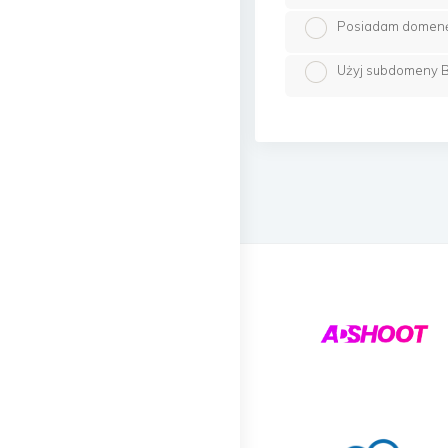
Posiadam domenę i
Użyj subdomeny B