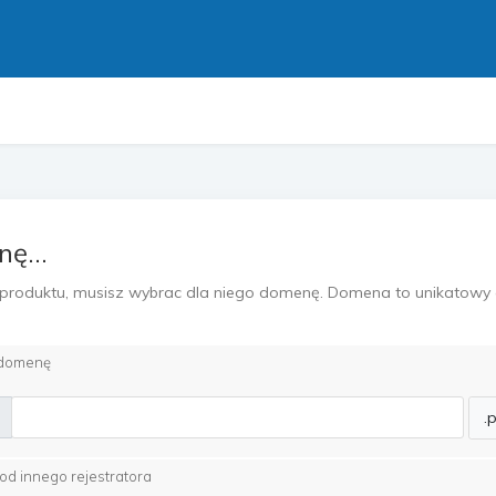
k
ę...
roduktu, musisz wybrac dla niego domenę. Domena to unikatowy
 domenę
.p
d innego rejestratora