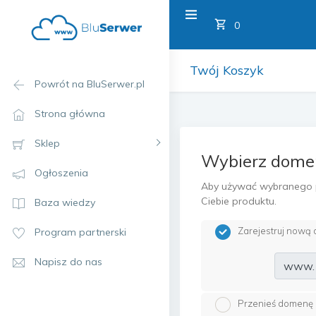
Twój Koszy
0
Twój Koszyk
Powrót na BluSerwer.pl
Strona główna
Sklep
Wybierz domen
Ogłoszenia
Aby używać wybranego p
Ciebie produktu.
Baza wiedzy
Zarejestruj nową
Program partnerski
Napisz do nas
www.
Przenieś domenę o